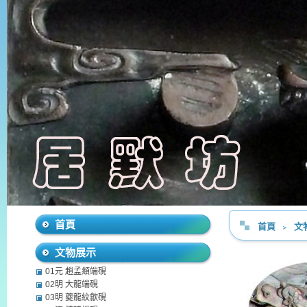
首頁
首頁
﹥
文
文物展示
01元 趙孟頫端硯
02明 大龍端硯
03明 夔龍紋歙硯