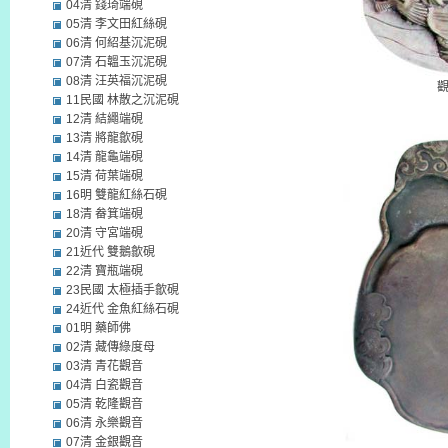
04清 錢琦端硯
05清 李文田紅絲硯
06清 何紹基沉泥硯
07清 石韞玉沉泥硯
08清 汪英福沉泥硯
11民國 林散之沉泥硯
12清 結繩端硯
13清 將龍歙硯
14清 龍龜端硯
15清 荷葉端硯
16明 雙龍紅絲石硯
18清 畚箕端硯
20清 守宮端硯
21近代 雙鵝歙硯
22清 寶瓶端硯
23民國 太極插手歙硯
24近代 金魚紅絲石硯
01明 藥師佛
02清 藏傳綠度母
03清 青花觀音
04清 白瓷觀音
05清 乾隆觀音
06清 永樂觀音
07清 金銀觀音