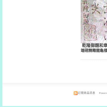
乾隆御題和
端硯精雕龍龜
訂閱商品訊息
Powere