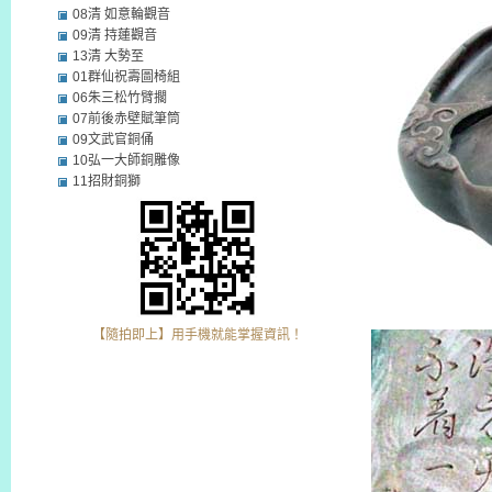
08清 如意輪觀音
09清 持蓮觀音
13清 大勢至
01群仙祝壽圖椅組
06朱三松竹臂擱
07前後赤壁賦筆筒
09文武官銅俑
10弘一大師銅雕像
11招財銅獅
【隨拍即上】用手機就能掌握資訊！